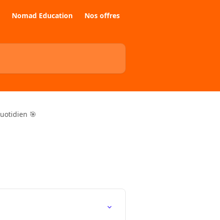
Nomad Education
Nos offres
otidien 🎯