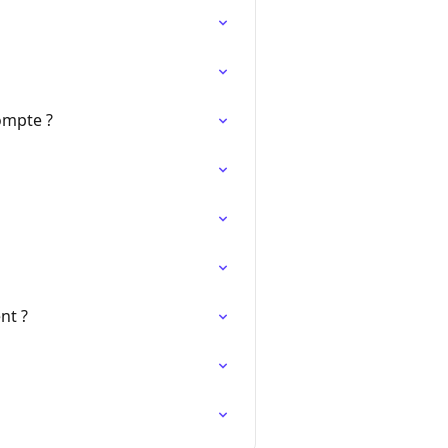
ompte ?
nt ?