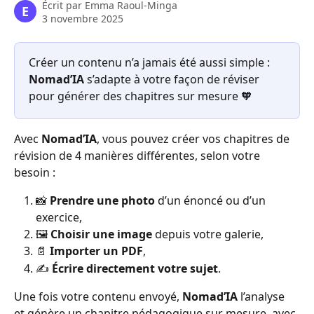
Écrit par
Emma Raoul-Minga
E
3 novembre 2025
Créer un contenu n’a jamais été aussi simple : 
Nomad’IA
 s’adapte à votre façon de réviser 
pour générer des chapitres sur mesure 🧡
Avec 
Nomad’IA
, vous pouvez créer vos chapitres de 
révision de 4 manières différentes, selon votre 
besoin :
📸 
Prendre une photo
 d’un énoncé ou d’un 
exercice,
🖼️ 
Choisir une image
 depuis votre galerie,
📄 
Importer un PDF
,
✍️ 
Écrire directement votre sujet
.
Une fois votre contenu envoyé, 
Nomad’IA
 l’analyse 
et génère un chapitre pédagogique sur mesure, avec 