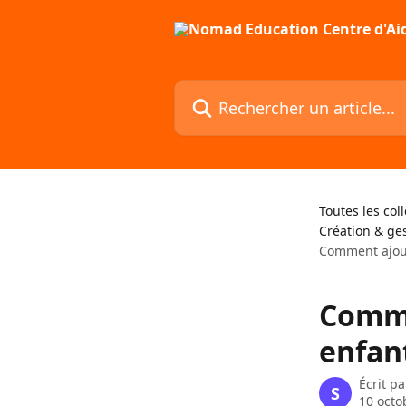
Passer au contenu principal
Rechercher un article...
Toutes les col
Création & ge
Comment ajout
Comme
enfan
Écrit p
S
10 octo