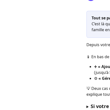
Tout se p
C’est là 
famille e
Depuis votre
📱 En bas de 
➕ 
« Ajo
(jusqu’à 
⚙️ 
« Gér
💡 Deux cas 
explique tout
Si votr