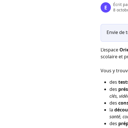
Écrit p
E
8 octob
Envie de t
L’espace 
Ori
scolaire et 
Vous y trouv
des 
test
des 
prés
clés, vidé
des 
cons
la 
décou
santé, co
des 
pré