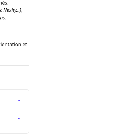
hés,
 Nexity...)
,
ns, 
ientation et 