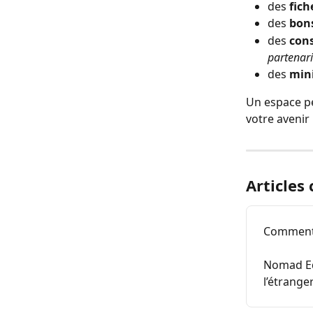
des 
fich
des 
bons
des 
cons
partenaria
des 
mini
Un espace pe
votre avenir
Articles
Comment 
Nomad Edu
l’étranger