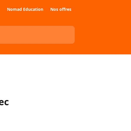
Nomad Education
Nos offres
ec