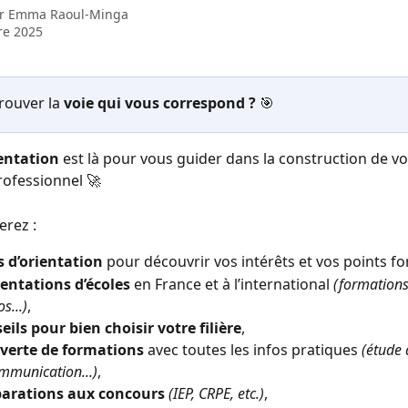
ar
Emma Raoul-Minga
re 2025
rouver la 
voie qui vous correspond ? 
🎯
entation
 est là pour vous guider dans la construction de vo
professionnel 🚀
erez :
s d’orientation
 pour découvrir vos intérêts et vos points fo
entations d’écoles
 en France et à l’international 
(formations,
os...)
,
eils pour bien choisir votre filière
,
verte de formations
 avec toutes les infos pratiques 
(étude 
mmunication...)
,
parations aux concours
(IEP, CRPE, etc.)
,